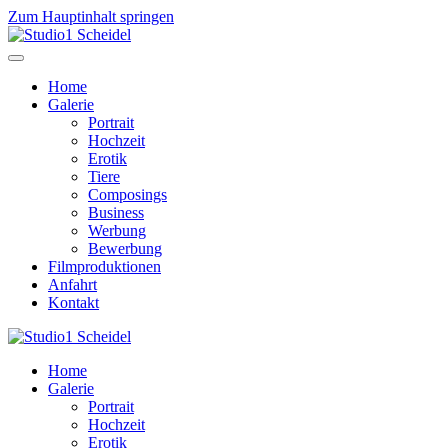
Zum Hauptinhalt springen
Home
Galerie
Portrait
Hochzeit
Erotik
Tiere
Composings
Business
Werbung
Bewerbung
Filmproduktionen
Anfahrt
Kontakt
Home
Galerie
Portrait
Hochzeit
Erotik